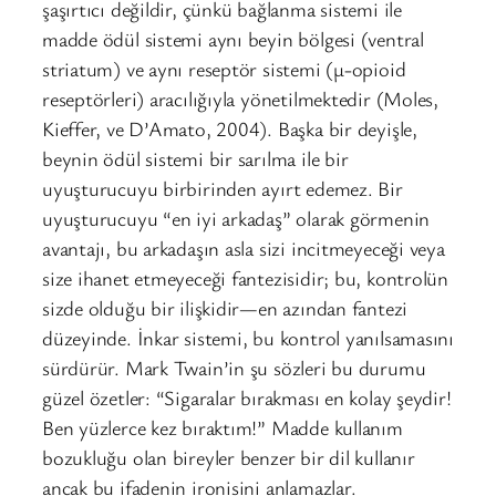
şaşırtıcı değildir, çünkü bağlanma sistemi ile
madde ödül sistemi aynı beyin bölgesi (ventral
striatum) ve aynı reseptör sistemi (μ-opioid
reseptörleri) aracılığıyla yönetilmektedir (Moles,
Kieffer, ve D’Amato, 2004). Başka bir deyişle,
beynin ödül sistemi bir sarılma ile bir
uyuşturucuyu birbirinden ayırt edemez. Bir
uyuşturucuyu “en iyi arkadaş” olarak görmenin
avantajı, bu arkadaşın asla sizi incitmeyeceği veya
size ihanet etmeyeceği fantezisidir; bu, kontrolün
sizde olduğu bir ilişkidir—en azından fantezi
düzeyinde. İnkar sistemi, bu kontrol yanılsamasını
sürdürür. Mark Twain’in şu sözleri bu durumu
güzel özetler: “Sigaralar bırakması en kolay şeydir!
Ben yüzlerce kez bıraktım!” Madde kullanım
bozukluğu olan bireyler benzer bir dil kullanır
ancak bu ifadenin ironisini anlamazlar.