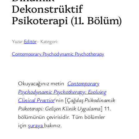
Dekonstrüktif
Psikoterapi (11. Bölüm)
Yazar:
Editör
– Kategori:
Contemporary Psychodynamic Psychotherapy
Okuyacağınız metin
Contemporary
Psychodynamic Psychotherapy: Evolving
Clinical Practice
‘nin [
Çağdaş Psikodinamik
Psikoterapi: Gelişen Klinik Uygulama
] 11.
bölümünün çevirisidir. Tüm bölümler
için
şuraya
bakınız.