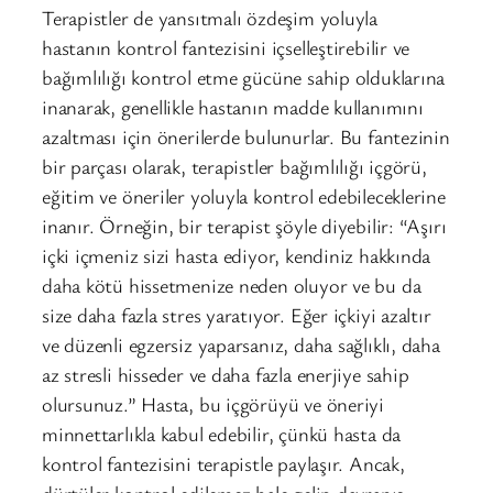
Terapistler de yansıtmalı özdeşim yoluyla
hastanın kontrol fantezisini içselleştirebilir ve
bağımlılığı kontrol etme gücüne sahip olduklarına
inanarak, genellikle hastanın madde kullanımını
azaltması için önerilerde bulunurlar. Bu fantezinin
bir parçası olarak, terapistler bağımlılığı içgörü,
eğitim ve öneriler yoluyla kontrol edebileceklerine
inanır. Örneğin, bir terapist şöyle diyebilir: “Aşırı
içki içmeniz sizi hasta ediyor, kendiniz hakkında
daha kötü hissetmenize neden oluyor ve bu da
size daha fazla stres yaratıyor. Eğer içkiyi azaltır
ve düzenli egzersiz yaparsanız, daha sağlıklı, daha
az stresli hisseder ve daha fazla enerjiye sahip
olursunuz.” Hasta, bu içgörüyü ve öneriyi
minnettarlıkla kabul edebilir, çünkü hasta da
kontrol fantezisini terapistle paylaşır. Ancak,
dürtüler kontrol edilemez hale gelip davranış