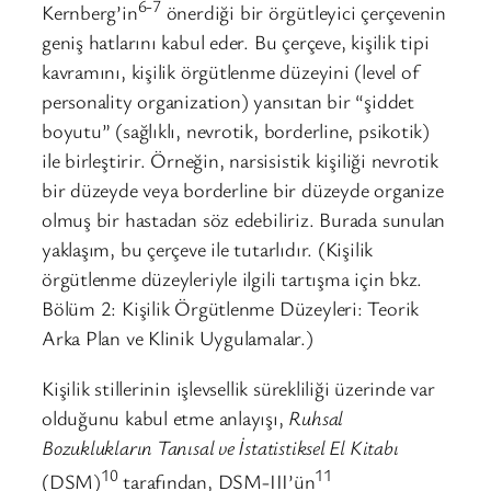
6-7
Kernberg’in
önerdiği bir örgütleyici çerçevenin
geniş hatlarını kabul eder. Bu çerçeve, kişilik tipi
kavramını, kişilik örgütlenme düzeyini (level of
personality organization) yansıtan bir “şiddet
boyutu” (sağlıklı, nevrotik, borderline, psikotik)
ile birleştirir. Örneğin, narsisistik kişiliği nevrotik
bir düzeyde veya borderline bir düzeyde organize
olmuş bir hastadan söz edebiliriz. Burada sunulan
yaklaşım, bu çerçeve ile tutarlıdır. (Kişilik
örgütlenme düzeyleriyle ilgili tartışma için bkz.
Bölüm 2: Kişilik Örgütlenme Düzeyleri: Teorik
Arka Plan ve Klinik Uygulamalar.)
Kişilik stillerinin işlevsellik sürekliliği üzerinde var
olduğunu kabul etme anlayışı,
Ruhsal
Bozuklukların Tanısal ve İstatistiksel El Kitabı
10
11
(DSM)
tarafından, DSM-III’ün