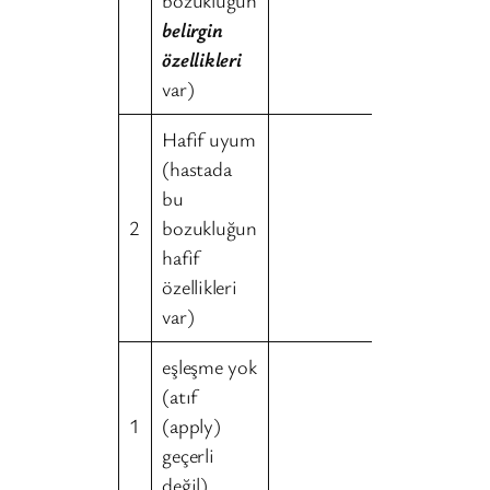
belirgin
özellikleri
var)
Hafif uyum
(hastada
bu
2
bozukluğun
hafif
özellikleri
var)
eşleşme yok
(atıf
1
(apply)
geçerli
değil)