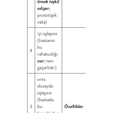
örnek teşkil
ediyor
;
prototipik
vaka)
iyi eşleşme
(hastanın
bu
4
rahatsızlığı
var
; tanı
geçerlidir)
orta
düzeyde
eşleşme
(hastada
3
bu
Özellikler
bozukluğun