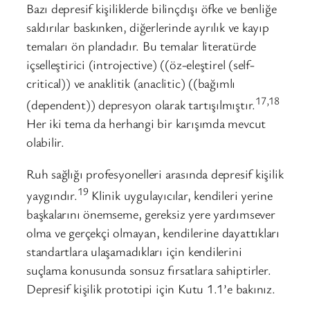
Bazı depresif kişiliklerde bilinçdışı öfke ve benliğe
saldırılar baskınken, diğerlerinde ayrılık ve kayıp
temaları ön plandadır. Bu temalar literatürde
içselleştirici (introjective) ((öz-eleştirel (self-
critical)) ve anaklitik (anaclitic) ((bağımlı
17,18
(dependent)) depresyon olarak tartışılmıştır.
Her iki tema da herhangi bir karışımda mevcut
olabilir.
Ruh sağlığı profesyonelleri arasında depresif kişilik
19
yaygındır.
Klinik uygulayıcılar, kendileri yerine
başkalarını önemseme, gereksiz yere yardımsever
olma ve gerçekçi olmayan, kendilerine dayattıkları
standartlara ulaşamadıkları için kendilerini
suçlama konusunda sonsuz fırsatlara sahiptirler.
Depresif kişilik prototipi için Kutu 1.1’e bakınız.