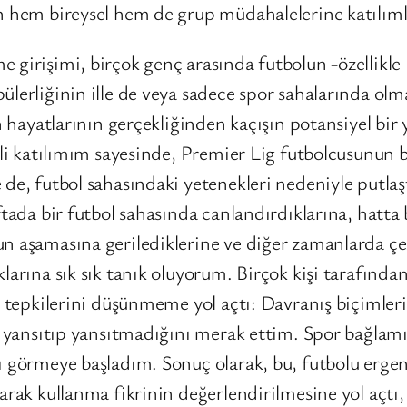
n hem bireysel hem de grup müdahalelerine katılımla
 girişimi, birçok genç arasında futbolun -özellikle
lerliğinin ille de veya sadece spor sahalarında olm
ın hayatlarının gerçekliğinden kaçışın potansiyel bi
kli katılımım sayesinde, Premier Lig futbolcusunun b
 de, futbol sahasındaki yetenekleri nedeniyle putlaş
ftada bir futbol sahasında canlandırdıklarına, hatta
un aşamasına gerilediklerine ve diğer zamanlarda çe
larına sık sık tanık oluyorum. Birçok kişi tarafından
ki tepkilerini düşünmeme yol açtı: Davranış biçimle
ni yansıtıp yansıtmadığını merak ettim. Spor bağlam
ı görmeye başladım. Sonuç olarak, bu, futbolu ergen
arak kullanma fikrinin değerlendirilmesine yol açtı,