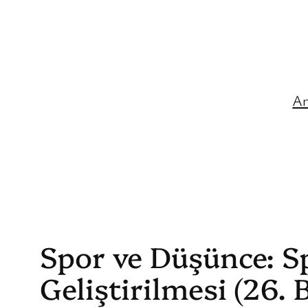
İçeriğe
geç
An
Spor ve Düşünce: S
Geliştirilmesi (26.