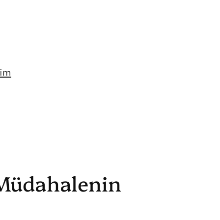
şim
 Müdahalenin