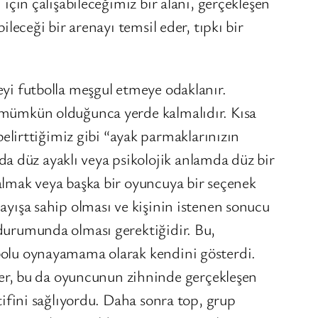
 için çalışabileceğimiz bir alanı, gerçekleşen
ileceği bir arenayı temsil eder, tıpkı bir
eyi futbolla meşgul etmeye odaklanır.
p mümkün olduğunca yerde kalmalıdır. Kısa
lirttiğimiz gibi “ayak parmaklarınızın
a düz ayaklı veya psikolojik anlamda düz bir
 almak veya başka bir oyuncuya bir seçenek
layışa sahip olması ve kişinin istenen sonucu
 durumunda olması gerektiğidir. Bu,
tbolu oynayamama olarak kendini gösterdi.
er, bu da oyuncunun zihninde gerçekleşen
ktifini sağlıyordu. Daha sonra top, grup