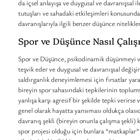
da içsel anlayışa ve duygusal ve davranışsal i
tutuşları ve sahadaki etkileşimleri konusunda
davranışlarıyla ilgili benzer düşünce nitelikleri
Spor ve Düşünce Nasıl Çalış
Spor ve Düşünce, psikodinamik düşünmeyi ve f
teşvik eder ve duygusal ve davranışsal değişim
saldırganlık deneyimlemesi için fırsatlar yar
bireyin spor sahasındaki tepkilerinin toplums
yanlışa karşı agresif bir şekilde tepki verirs
genel olarak hayatta yansıması oldukça olasıdı
davranış şekli (bireyin onunla çalışma şekli
spor projesi olduğu için bunlara “matkaplar” 