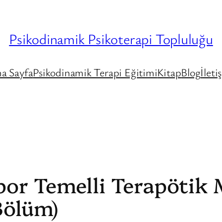
Psikodinamik Psikoterapi Topluluğu
a Sayfa
Psikodinamik Terapi Eğitimi
Kitap
Blog
İleti
por Temelli Terapötik
 Bölüm)