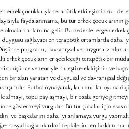
en erkek çocuklarıyla terapötik etkileşimin son der
ayısıyla faydalanmama, bu tür erkek çocuklarının g
e olmaları anlamına gelir. Bu nedenle, ergen erkek 
ı duygusu sağlayabilen terapötik ortamlarda daha iyi
Düşünce programı, davranışsal ve duygusal zorluklar
ki erkek çocukların erişebileceği terapötik bir müda
amik düşünce ve teoriyle birleştirerek kişinin ve baş
 eden bir alan yaratan ve duygusal ve davranışsal deği
yaklaşımdır. Futbol oynayarak, katılımcılar oyuna ö
le almayı, topu paylaşmayı, bir pasla geriye gitmeyi
nce göstermeyi vurgular. Bu tür çabalar için esas ola
ini ve başkalarını daha iyi anlamaya vurgu yapmakt
iğer sosyal bağlamlardaki tepkilerinden farklı olmadı