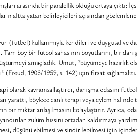
ışları arasında bir paralellik olduğu ortaya çıktı: İçs
rın altta yatan belirleyicileri açısından gözlemleneb
un (futbol) kullanımıyla kendileri ve duygusal ve da
ım. Tam boy bir futbol sahasının boyutlarını, bir d
nüştürmeyi amaçladık. Umut, “büyümeye hazırlık olar
 (Freud, 1908/1959, s. 142) için fırsat sağlamaktı.
pi olarak kavramsallaştırdı, danışma odasını futbol 
lan yarattı, böylece canlı terapi veya eylem halinde 
in bir miktar anlaşılmasını kolaylaştırır. Ayrıca, od
a uyandırılan zulüm hissini ortadan kaldırmaya yard
esi, düşünülebilmesi ve sindirilebilmesi için içinde