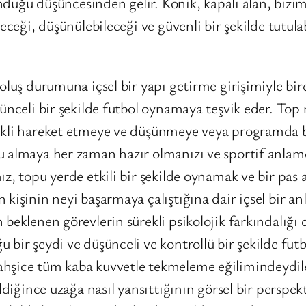
unduğu düşüncesinden gelir. Konik, kapalı alan, bizim
eceği, düşünülebileceği ve güvenli bir şekilde tutulab
oluş durumuna içsel bir yapı getirme girişimiyle bir
şünceli bir şekilde futbol oynamaya teşvik eder. To
ekli hareket etmeye ve düşünmeye veya programda be
u almaya her zaman hazır olmanızı ve sportif anlamd
ız, topu yerde etkili bir şekilde oynamak ve bir pas
kişinin neyi başarmaya çalıştığına dair içsel bir an
 beklenen görevlerin sürekli psikolojik farkındalığı
 bir şeydi ve düşünceli ve kontrollü bir şekilde fu
ahşice tüm kaba kuvvetle tekmeleme eğilimindeydil
ldiğince uzağa nasıl yansıttığının görsel bir perspe