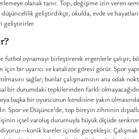
lerlemeye olanak tanır. Top, değişime izin veren sem
 düşüncelilik geliştirdikçe, okulda, evde ve hayatlar
 geliştirirler.
ır?
utbol oynamayı birleştirerek ergenlerle çalışır; b
 için bir uyarıcı ve katalizör görevi görür. Spor yap
atılmasını sağlar; bunlar çalışmamızın ana odak nokta
al bir durumdaki tepkilerinden farklı olmayacağıdır
e veya başka bir oyuncunun kendisine yakın olmasında 
r. Spor ve Düşünce’de, top bireyin zihninin dışsalla
) kişinin içsel varoluş durumuyla büyük ölçüde senk
diyoruz—konik kareler içinde gerçekleşir. Çalışmak i