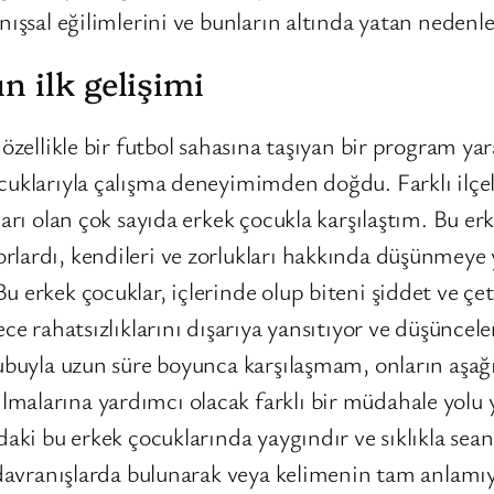
ışsal eğilimlerini ve bunların altında yatan nedenler
 ilk gelişimi
 özellikle bir futbol sahasına taşıyan bir program ya
cuklarıyla çalışma deneyimimden doğdu. Farklı ilçe
arı olan çok sayıda erkek çocukla karşılaştım. Bu er
lardı, kendileri ve zorlukları hakkında düşünmeye y
 erkek çocuklar, içlerinde olup biteni şiddet ve çete
ece rahatsızlıklarını dışarıya yansıtıyor ve düşüncel
grubuyla uzun süre boyunca karşılaşmam, onların aşa
malarına yardımcı olacak farklı bir müdahale yolu
daki bu erkek çocuklarında yaygındır ve sıklıkla sea
n davranışlarda bulunarak veya kelimenin tam anlamıy