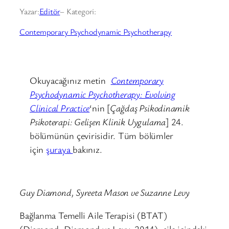
Yazar:
Editör
– Kategori:
Contemporary Psychodynamic Psychotherapy
Okuyacağınız metin
Contemporary
Psychodynamic Psychotherapy: Evolving
Clinical Practice
‘nin [
Çağdaş Psikodinamik
Psikoterapi: Gelişen Klinik Uygulama
] 24.
bölümünün çevirisidir. Tüm bölümler
için
şuraya
bakınız.
Guy Diamond, Syreeta Mason ve Suzanne Levy
Bağlanma Temelli Aile Terapisi (BTAT)