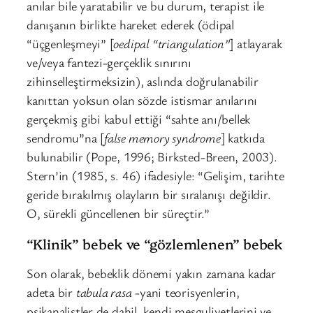
anılar bile yaratabilir ve bu durum, terapist ile
danışanın birlikte hareket ederek (ödipal
“üçgenleşmeyi” [
oedipal “triangulation”
] atlayarak
ve/veya fantezi-gerçeklik sınırını
zihinselleştirmeksizin), aslında doğrulanabilir
kanıttan yoksun olan sözde istismar anılarını
gerçekmiş gibi kabul ettiği “sahte anı/bellek
sendromu”na [
false memory syndrome
] katkıda
bulunabilir (Pope, 1996; Birksted-Breen, 2003).
Stern’in (1985, s. 46) ifadesiyle: “Gelişim, tarihte
geride bırakılmış olayların bir sıralanışı değildir.
O, sürekli güncellenen bir süreçtir.”
“Klinik” bebek ve “gözlemlenen” bebek
Son olarak, bebeklik dönemi yakın zamana kadar
adeta bir
tabula rasa
-yani teorisyenlerin,
psikanalistler de dahil, kendi meşguliyetlerini ve