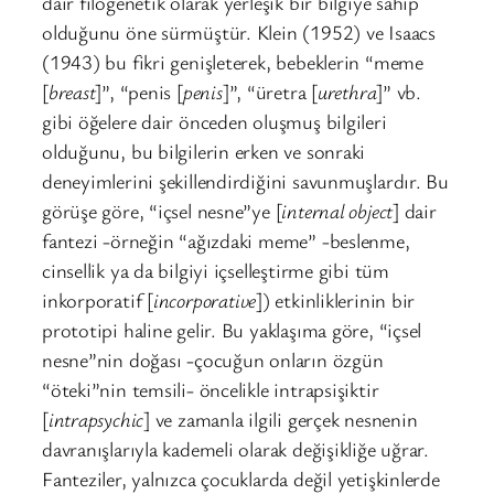
dair filogenetik olarak yerleşik bir bilgiye sahip
olduğunu öne sürmüştür. Klein (1952) ve Isaacs
(1943) bu fikri genişleterek, bebeklerin “meme
[
breast
]”, “penis [
penis
]”, “üretra [
urethra
]” vb.
gibi öğelere dair önceden oluşmuş bilgileri
olduğunu, bu bilgilerin erken ve sonraki
deneyimlerini şekillendirdiğini savunmuşlardır. Bu
görüşe göre, “içsel nesne”ye [
internal object
] dair
fantezi -örneğin “ağızdaki meme” -beslenme,
cinsellik ya da bilgiyi içselleştirme gibi tüm
inkorporatif [
incorporative
]) etkinliklerinin bir
prototipi haline gelir. Bu yaklaşıma göre, “içsel
nesne”nin doğası -çocuğun onların özgün
“öteki”nin temsili- öncelikle intrapsişiktir
[
intrapsychic
] ve zamanla ilgili gerçek nesnenin
davranışlarıyla kademeli olarak değişikliğe uğrar.
Fanteziler, yalnızca çocuklarda değil yetişkinlerde