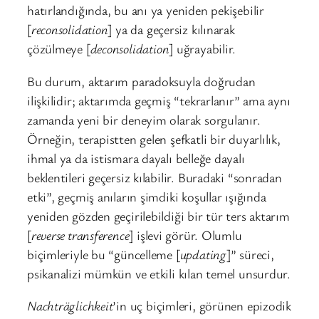
hatırlandığında, bu anı ya yeniden pekişebilir
[
reconsolidation
] ya da geçersiz kılınarak
çözülmeye [
deconsolidation
] uğrayabilir.
Bu durum, aktarım paradoksuyla doğrudan
ilişkilidir; aktarımda geçmiş “tekrarlanır” ama aynı
zamanda yeni bir deneyim olarak sorgulanır.
Örneğin, terapistten gelen şefkatli bir duyarlılık,
ihmal ya da istismara dayalı belleğe dayalı
beklentileri geçersiz kılabilir. Buradaki “sonradan
etki”, geçmiş anıların şimdiki koşullar ışığında
yeniden gözden geçirilebildiği bir tür ters aktarım
[
reverse transference
] işlevi görür. Olumlu
biçimleriyle bu “güncelleme [
updating
]” süreci,
psikanalizi mümkün ve etkili kılan temel unsurdur.
Nachträglichkeit
’in uç biçimleri, görünen epizodik