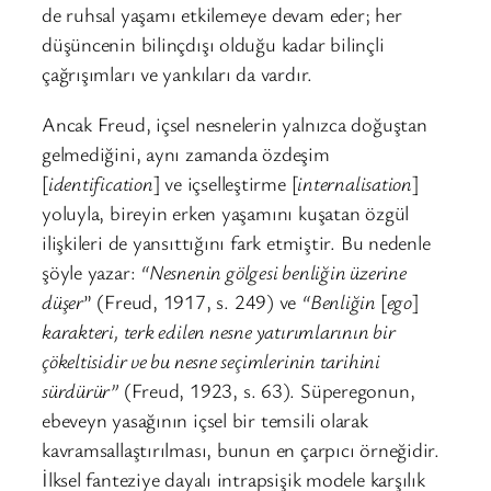
de ruhsal yaşamı etkilemeye devam eder; her
düşüncenin bilinçdışı olduğu kadar bilinçli
çağrışımları ve yankıları da vardır.
Ancak Freud, içsel nesnelerin yalnızca doğuştan
gelmediğini, aynı zamanda özdeşim
[
identification
] ve içselleştirme [
internalisation
]
yoluyla, bireyin erken yaşamını kuşatan özgül
ilişkileri de yansıttığını fark etmiştir. Bu nedenle
şöyle yazar:
“Nesnenin gölgesi benliğin üzerine
düşer
” (Freud, 1917, s. 249) ve
“Benliğin
[
ego
]
karakteri, terk edilen nesne yatırımlarının bir
çökeltisidir ve bu nesne seçimlerinin tarihini
sürdürür”
(Freud, 1923, s. 63). Süperegonun,
ebeveyn yasağının içsel bir temsili olarak
kavramsallaştırılması, bunun en çarpıcı örneğidir.
İlksel fanteziye dayalı intrapsişik modele karşılık