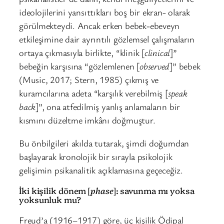
ideolojilerini yansıttıkları boş bir ekran- olarak
görülmekteydi. Ancak erken bebek-ebeveyn
etkileşimine dair ayrıntılı gözlemsel çalışmaların
ortaya çıkmasıyla birlikte, “klinik [
clinical
]”
bebeğin karşısına “gözlemlenen [
observed
]” bebek
(Music, 2017; Stern, 1985) çıkmış ve
kuramcılarına adeta “karşılık verebilmiş [
speak
back
]”, ona atfedilmiş yanlış anlamaların bir
kısmını düzeltme imkânı doğmuştur.
Bu önbilgileri akılda tutarak, şimdi doğumdan
başlayarak kronolojik bir sırayla psikolojik
gelişimin psikanalitik açıklamasına geçeceğiz.
İki kişilik dönem [
phase
]: savunma mı yoksa
yoksunluk mu?
Freud’a (1916–1917) göre, üç kişilik Ödipal