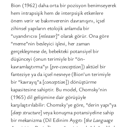
Bion (1962) daha orta bir pozisyon benimseyerek
hem intrapsişik hem de interpsişik etkenlere
önem verir ve bakımverenin davranışını, içsel
zihinsel yapıların etolojik anlamda bir
“uyandırıcısı [
releaser
]” olarak görür. Ona göre
“meme”nin besleyici işlevi, her zaman
gerçekleşmese de, bebekteki potansiyel bir
düşünceyi (onun terimiyle bir “ön-
kavramlaştırma”yı [
pre-conception
]) aktüel bir
fanteziye ya da içsel nesneye (Bion’un terimiyle
bir “kavrayış”a [
conception
]) dönüştürme
kapasitesine sahiptir. Bu model, Chomsky’nin
(1965) dil gelişimine dair görüşüyle
karşılaştırılabilir: Chomsky’ye göre, “derin yapı”ya
[
deep structure
] veya konuşma potansiyeline sahip
bir mekanizma (Dil Edinim Aygıtı [
the Language