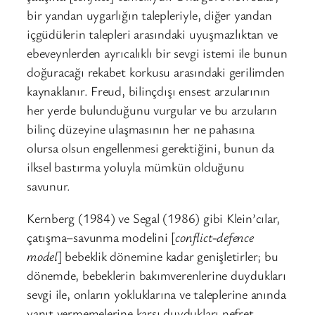
bir yandan uygarlığın talepleriyle, diğer yandan
içgüdülerin talepleri arasındaki uyuşmazlıktan ve
ebeveynlerden ayrıcalıklı bir sevgi istemi ile bunun
doğuracağı rekabet korkusu arasındaki gerilimden
kaynaklanır. Freud, bilinçdışı ensest arzularının
her yerde bulunduğunu vurgular ve bu arzuların
bilinç düzeyine ulaşmasının her ne pahasına
olursa olsun engellenmesi gerektiğini, bunun da
ilksel bastırma yoluyla mümkün olduğunu
savunur.
Kernberg (1984) ve Segal (1986) gibi Klein’cılar,
çatışma–savunma modelini [
conflict-defence
model
] bebeklik dönemine kadar genişletirler; bu
dönemde, bebeklerin bakımverenlerine duydukları
sevgi ile, onların yokluklarına ve taleplerine anında
yanıt vermemelerine karşı duydukları nefret