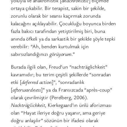
yoluyla ve anakronistik [
anachronistic
] biçimde
ortaya çıkabilir. Bir terapist, sakin bir şekilde,
zorunlu olarak bir seansı kaçırmak zorunda
kalacağını açıklayabilir. Çocukluğu boyunca birden
fazla bakıcı tarafından yetiştirilmiş biri, buna
anında öfkeli ya da sarkastik bir şekilde şöyle tepki
verebilir: “Ah, benden kurtulmak için
sabırsızlandığınızı
görüyorum
.”
Burada ilgili olan, Freud’un “nachträglichkeit”
kavramıdır; bu terim çeşitli şekillerde “sonradan
etki [
deferred action
]”, “sonradanlık
[
afterwardness
]” ya da Fransızcada “après-coup”
olarak çevrilmiştir (Perelberg, 2006).
Nachträglichkeit
, Kierkegaard’ın ünlü aforizması
olan “Hayat ileriye doğru yaşanır, ama geriye
doğru anlaşılır” sözünün bir ifadesi olarak