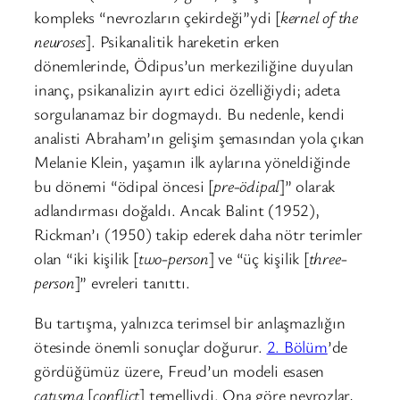
kompleks “nevrozların çekirdeği”ydi [
kernel of the
neuroses
]. Psikanalitik hareketin erken
dönemlerinde, Ödipus’un merkeziliğine duyulan
inanç, psikanalizin ayırt edici özelliğiydi; adeta
sorgulanamaz bir dogmaydı. Bu nedenle, kendi
analisti Abraham’ın gelişim şemasından yola çıkan
Melanie Klein, yaşamın ilk aylarına yöneldiğinde
bu dönemi “ödipal öncesi [
pre-ödipal
]” olarak
adlandırması doğaldı. Ancak Balint (1952),
Rickman’ı (1950) takip ederek daha nötr terimler
olan “iki kişilik [
two-person
] ve “üç kişilik [
three-
person
]” evreleri tanıttı.
Bu tartışma, yalnızca terimsel bir anlaşmazlığın
ötesinde önemli sonuçlar doğurur.
2. Bölüm
’de
gördüğümüz üzere, Freud’un modeli esasen
çatışma
[
conflict
] temelliydi. Ona göre nevrozlar,