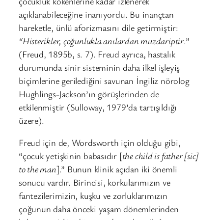
çocukluk kökenlerine kadar izlenerek
açıklanabileceğine inanıyordu. Bu inançtan
hareketle, ünlü aforizmasını dile getirmiştir:
“Histerikler, çoğunlukla anılardan muzdariptir
.”
(Freud, 1895b, s. 7). Freud ayrıca, hastalık
durumunda sinir sisteminin daha ilkel işleyiş
biçimlerine gerilediğini savunan İngiliz nörolog
Hughlings-Jackson’ın görüşlerinden de
etkilenmiştir (Sulloway, 1979’da tartışıldığı
üzere).
Freud için de, Wordsworth için olduğu gibi,
“çocuk yetişkinin babasıdır [
the child is father [sic]
to the man
].” Bunun klinik açıdan iki önemli
sonucu vardır. Birincisi, korkularımızın ve
fantezilerimizin, kuşku ve zorluklarımızın
çoğunun daha önceki yaşam dönemlerinden