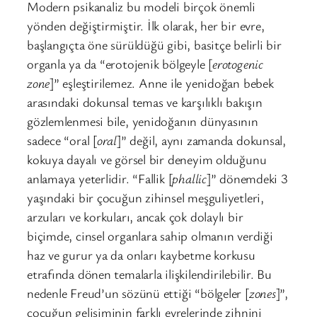
Modern psikanaliz bu modeli birçok önemli
yönden değiştirmiştir. İlk olarak, her bir evre,
başlangıçta öne sürüldüğü gibi, basitçe belirli bir
organla ya da “erotojenik bölgeyle [
erotogenic
zone
]” eşleştirilemez. Anne ile yenidoğan bebek
arasındaki dokunsal temas ve karşılıklı bakışın
gözlemlenmesi bile, yenidoğanın dünyasının
sadece “oral [
oral
]” değil, aynı zamanda dokunsal,
kokuya dayalı ve görsel bir deneyim olduğunu
anlamaya yeterlidir. “Fallik [
phallic
]” dönemdeki 3
yaşındaki bir çocuğun zihinsel meşguliyetleri,
arzuları ve korkuları, ancak çok dolaylı bir
biçimde, cinsel organlara sahip olmanın verdiği
haz ve gurur ya da onları kaybetme korkusu
etrafında dönen temalarla ilişkilendirilebilir. Bu
nedenle Freud’un sözünü ettiği “bölgeler [
zones
]”,
çocuğun gelişiminin farklı evrelerinde zihnini