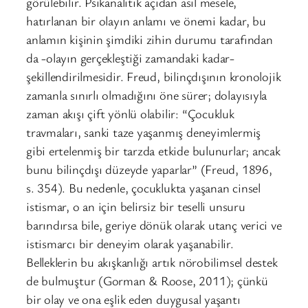
görülebilir. Psikanalitik açıdan asıl mesele,
hatırlanan bir olayın anlamı ve önemi kadar, bu
anlamın kişinin şimdiki zihin durumu tarafından
da -olayın gerçekleştiği zamandaki kadar-
şekillendirilmesidir. Freud, bilinçdışının kronolojik
zamanla sınırlı olmadığını öne sürer; dolayısıyla
zaman akışı çift yönlü olabilir: “Çocukluk
travmaları, sanki taze yaşanmış deneyimlermiş
gibi ertelenmiş bir tarzda etkide bulunurlar; ancak
bunu bilinçdışı düzeyde yaparlar” (Freud, 1896,
s. 354). Bu nedenle, çocuklukta yaşanan cinsel
istismar, o an için belirsiz bir teselli unsuru
barındırsa bile, geriye dönük olarak utanç verici ve
istismarcı bir deneyim olarak yaşanabilir.
Belleklerin bu akışkanlığı artık nörobilimsel destek
de bulmuştur (Gorman & Roose, 2011); çünkü
bir olay ve ona eşlik eden duygusal yaşantı