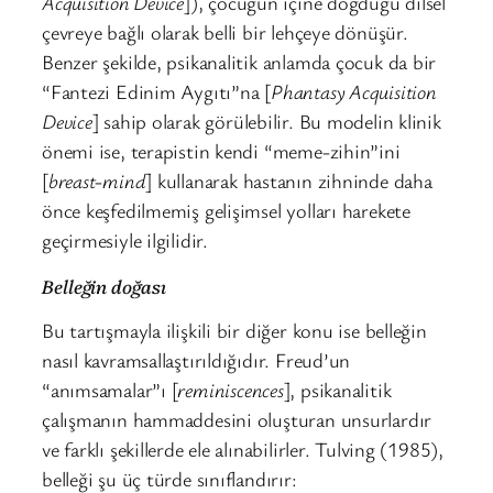
Acquisition Device
]), çocuğun içine doğduğu dilsel
çevreye bağlı olarak belli bir lehçeye dönüşür.
Benzer şekilde, psikanalitik anlamda çocuk da bir
“Fantezi Edinim Aygıtı”na [
Phantasy Acquisition
Device
] sahip olarak görülebilir. Bu modelin klinik
önemi ise, terapistin kendi “meme-zihin”ini
[
breast-mind
] kullanarak hastanın zihninde daha
önce keşfedilmemiş gelişimsel yolları harekete
geçirmesiyle ilgilidir.
Belleğin doğası
Bu tartışmayla ilişkili bir diğer konu ise belleğin
nasıl kavramsallaştırıldığıdır. Freud’un
“anımsamalar”ı [
reminiscences
], psikanalitik
çalışmanın hammaddesini oluşturan unsurlardır
ve farklı şekillerde ele alınabilirler. Tulving (1985),
belleği şu üç türde sınıflandırır: