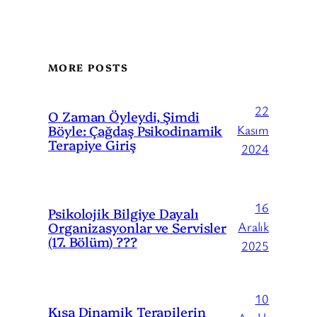
MORE POSTS
22
O Zaman Öyleydi, Şimdi
Böyle: Çağdaş Psikodinamik
Kasım
Terapiye Giriş
2024
16
Psikolojik Bilgiye Dayalı
Organizasyonlar ve Servisler
Aralık
(17. Bölüm) ???
2025
10
Kısa Dinamik Terapilerin