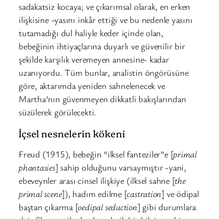
sadakatsiz kocaya; ve çıkarımsal olarak, en erken
ilişkisine -yasını inkâr ettiği ve bu nedenle yasını
tutamadığı dul haliyle keder içinde olan,
bebeğinin ihtiyaçlarına duyarlı ve güvenilir bir
şekilde karşılık veremeyen annesine- kadar
uzanıyordu. Tüm bunlar, analistin öngörüsüne
göre, aktarımda yeniden sahnelenecek ve
Martha’nın güvenmeyen dikkatli bakışlarından
süzülerek görülecekti.
İçsel nesnelerin kökeni
Freud (1915), bebeğin “ilksel fanteziler”e [
primal
phantasies
] sahip olduğunu varsaymıştır -yani,
ebeveynler arası cinsel ilişkiye (ilksel sahne [
the
primal scene
]), hadım edilme [
castration
] ve ödipal
baştan çıkarma [
oedipal seduction
] gibi durumlara