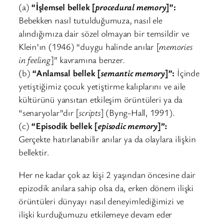
(a)
“İşlemsel bellek [
procedural memory
]”:
Bebekken nasıl tutulduğumuza, nasıl ele
alındığımıza dair sözel olmayan bir temsildir ve
Klein’ın (1946) “duygu halinde anılar [
memories
in feeling
]” kavramına benzer.
(b)
“Anlamsal bellek [
semantic memory
]”:
İçinde
yetiştiğimiz çocuk yetiştirme kalıplarını ve aile
kültürünü yansıtan etkileşim örüntüleri ya da
“senaryolar”dır [
scripts
] (Byng-Hall, 1991).
(c)
“Episodik bellek [
episodic memory
]”:
Gerçekte hatırlanabilir anılar ya da olaylara ilişkin
bellektir.
Her ne kadar çok az kişi 2 yaşından öncesine dair
epizodik anılara sahip olsa da, erken dönem ilişki
örüntüleri dünyayı nasıl deneyimlediğimizi ve
ilişki kurduğumuzu etkilemeye devam eder