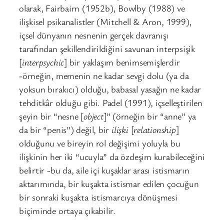
olarak, Fairbairn (1952b), Bowlby (1988) ve
ilişkisel psikanalistler (Mitchell & Aron, 1999),
içsel dünyanın nesnenin gerçek davranışı
tarafından şekillendirildiğini savunan interpsişik
[
interpsychic
] bir yaklaşım benimsemişlerdir
-örneğin, memenin ne kadar sevgi dolu (ya da
yoksun bırakıcı) olduğu, babasal yasağın ne kadar
tehditkâr olduğu gibi. Padel (1991), içselleştirilen
şeyin bir “nesne [
object
]” (örneğin bir “anne” ya
da bir “penis”) değil, bir
ilişki
[
relationship
]
olduğunu ve bireyin rol değişimi yoluyla bu
ilişkinin her iki “ucuyla” da özdeşim kurabileceğini
belirtir -bu da, aile içi kuşaklar arası istismarın
aktarımında, bir kuşakta istismar edilen çocuğun
bir sonraki kuşakta istismarcıya dönüşmesi
biçiminde ortaya çıkabilir.