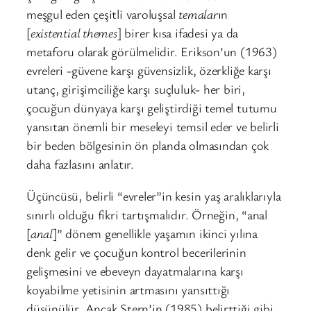
meşgul eden çeşitli varoluşsal
temalar
ın
[
existential themes
] birer kısa ifadesi ya da
metaforu olarak görülmelidir. Erikson’un (1963)
evreleri -güvene karşı güvensizlik, özerkliğe karşı
utanç, girişimciliğe karşı suçluluk- her biri,
çocuğun dünyaya karşı geliştirdiği temel tutumu
yansıtan önemli bir meseleyi temsil eder ve belirli
bir beden bölgesinin ön planda olmasından çok
daha fazlasını anlatır.
Üçüncüsü, belirli “evreler”in kesin yaş aralıklarıyla
sınırlı olduğu fikri tartışmalıdır. Örneğin, “anal
[
anal
]” dönem genellikle yaşamın ikinci yılına
denk gelir ve çocuğun kontrol becerilerinin
gelişmesini ve ebeveyn dayatmalarına karşı
koyabilme yetisinin artmasını yansıttığı
düşünülür. Ancak Stern’in (1985) belirttiği gibi,