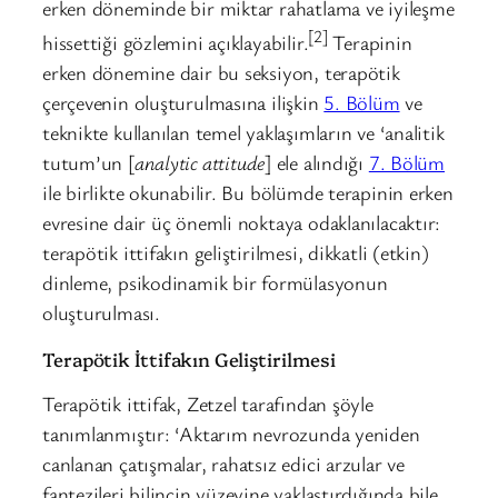
erken döneminde bir miktar rahatlama ve iyileşme
[2]
hissettiği gözlemini açıklayabilir.
Terapinin
erken dönemine dair bu seksiyon, terapötik
çerçevenin oluşturulmasına ilişkin
5. Bölüm
ve
teknikte kullanılan temel yaklaşımların ve ‘analitik
tutum’un [
analytic attitude
] ele alındığı
7. Bölüm
ile birlikte okunabilir. Bu bölümde terapinin erken
evresine dair üç önemli noktaya odaklanılacaktır:
terapötik ittifakın geliştirilmesi, dikkatli (etkin)
dinleme, psikodinamik bir formülasyonun
oluşturulması.
Terapötik İttifakın Geliştirilmesi
Terapötik ittifak, Zetzel tarafından şöyle
tanımlanmıştır: ‘Aktarım nevrozunda yeniden
canlanan çatışmalar, rahatsız edici arzular ve
fantezileri bilincin yüzeyine yaklaştırdığında bile,