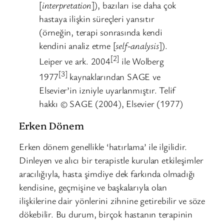
[
interpretation
]), bazıları ise daha çok
hastaya ilişkin süreçleri yansıtır
(örneğin, terapi sonrasında kendi
kendini analiz etme [
self-analysis
]).
[2]
Leiper ve ark. 2004
ile Wolberg
[3]
1977
kaynaklarından SAGE ve
Elsevier’in izniyle uyarlanmıştır. Telif
hakkı © SAGE (2004), Elsevier (1977)
Erken Dönem
Erken dönem genellikle ‘hatırlama’ ile ilgilidir.
Dinleyen ve alıcı bir terapistle kurulan etkileşimler
aracılığıyla, hasta şimdiye dek farkında olmadığı
kendisine, geçmişine ve başkalarıyla olan
ilişkilerine dair yönlerini zihnine getirebilir ve söze
dökebilir. Bu durum, birçok hastanın terapinin