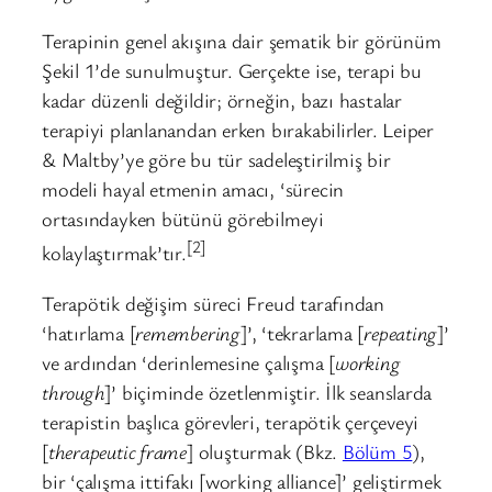
Terapinin genel akışına dair şematik bir görünüm
Şekil 1’de sunulmuştur. Gerçekte ise, terapi bu
kadar düzenli değildir; örneğin, bazı hastalar
terapiyi planlanandan erken bırakabilirler. Leiper
& Maltby’ye göre bu tür sadeleştirilmiş bir
modeli hayal etmenin amacı, ‘sürecin
ortasındayken bütünü görebilmeyi
[2]
kolaylaştırmak’tır.
Terapötik değişim süreci Freud tarafından
‘hatırlama [
remembering
]’, ‘tekrarlama [
repeating
]’
ve ardından ‘derinlemesine çalışma [
working
through
]’ biçiminde özetlenmiştir. İlk seanslarda
terapistin başlıca görevleri, terapötik çerçeveyi
[
therapeutic frame
] oluşturmak (Bkz.
Bölüm 5
),
bir ‘çalışma ittifakı [working alliance]’ geliştirmek