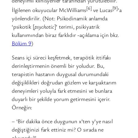
deneyimli klinisyenler tarafından yürütülebilir.
[6]
[9]
İlgilenen okuyucular McWilliams
ve Lucas
’a
yönlendirilir. (Not: Psikodinamik anlamda
‘psikotik [
psychotic
]’ terimi, psikiyatrik
kullanımından biraz farklıdır -açıklama için bkz.
Bölüm 9
)
Seans içi süreci keşfetmek, terapötik ittifakı
derinleştirmenin önemli bir yoludur. Bu,
terapistin hastanın duygusal durumundaki
değişiklikleri doğrudan gözlem ve karşıaktarım
deneyimleri yoluyla fark etmesini ve bunlara
duyarlı bir şekilde yorum getirmesini içerir.
Örneğin:
– ‘Bir dakika önce duygunun x’ten y’ye nasıl
değiştiğinizi fark ettiniz mi? O sırada ne
oluyordu?’