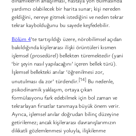
dinamiklerin anlaşılması, hastaya yön bulmasında
yardımcı olabilecek bir harita sunar; kişi nereden
geldiğini, nereye gitmek istediğini ve neden tekrar
tekrar kaybolduğunu bu sayede keşfedebilir.
Bölüm 4
’te tartışıldığı üzere, nörobilimsel açıdan
bakıldığında kişilerarası ilişki örüntüleri kısmen
işlemsel (prosedürel) bellekten türemektedir (yani
‘bir şeyin nasıl yapılacağını’ içeren bellek türü).
İşlemsel bellekteki anılar ‘öğrenilmesi zor,
[14]
unutulması da zor’ türdendir.
Bu nedenle,
psikodinamik yaklaşım, ortaya çıkan
formülasyonu fark edebilmek için bol zaman ve
tekrarlayan fırsatlar tanımaya büyük önem verir.
Ayrıca, işlemsel anılar doğrudan bilinç düzeyine
getirilemez; ancak kişilerarası davranışlarımızın
dikkatli gözlemlenmesi yoluyla, ilişkilenme