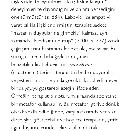
ilişkisinde deneyimlenen “karşılıklı etkileşim”
deneyimlerine dayandığını ve onlara benzediğini
öne sürmüştür (s. 884). Lebovici ise empatiyi
yaratıcılıkla ilişkilendirmiştir; terapist sadece
“hastanın duygularına girmekle” kalmaz, aynı
zamanda “kendisini unutup” (2000, s. 227) kendi
çağrışımlarını hastanınkilerle etkileşime sokar. Bu
süreç, annenin bebeğiyle konuşmasına
benzetilebilir. Lebovici’nin
sahneleme
(enactment) terimi, terapistin beden duyumları
ve jestlerinin, anne ya da çocukta kabul edilmeyen
bir duyguyu gösterebileceğini ifade eder.
Örneğin, terapist bir oturum sırasında spontane
bir metafor kullanabilir. Bu metafor, geriye dönük
olarak analiz edildiğinde, karşı aktarımda yer alan
direnişleri gösterebilir ve böylece terapistin, çiftle
ilgili düşüncelerinde belirsiz olan noktaları