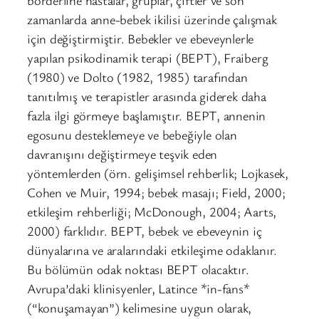
borderline hastalar, gruplar, çiftler ve son
zamanlarda anne-bebek ikilisi üzerinde çalışmak
için değiştirmiştir. Bebekler ve ebeveynlerle
yapılan psikodinamik terapi (BEPT), Fraiberg
(1980) ve Dolto (1982, 1985) tarafından
tanıtılmış ve terapistler arasında giderek daha
fazla ilgi görmeye başlamıştır. BEPT, annenin
egosunu desteklemeye ve bebeğiyle olan
davranışını değiştirmeye teşvik eden
yöntemlerden (örn. gelişimsel rehberlik; Lojkasek,
Cohen ve Muir, 1994; bebek masajı; Field, 2000;
etkileşim rehberliği; McDonough, 2004; Aarts,
2000) farklıdır. BEPT, bebek ve ebeveynin iç
dünyalarına ve aralarındaki etkileşime odaklanır.
Bu bölümün odak noktası BEPT olacaktır.
Avrupa’daki klinisyenler, Latince *in-fans*
(“konuşamayan”) kelimesine uygun olarak,