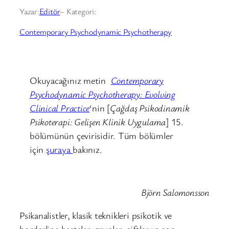
Yazar:
Editör
– Kategori:
Contemporary Psychodynamic Psychotherapy
Okuyacağınız metin
Contemporary
Psychodynamic Psychotherapy: Evolving
Clinical Practice
‘nin [
Çağdaş Psikodinamik
Psikoterapi: Gelişen Klinik Uygulama
] 15.
bölümünün çevirisidir. Tüm bölümler
için
şuraya
bakınız.
Björn Salomonsson
Psikanalistler, klasik teknikleri psikotik ve