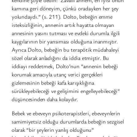
kendine şöyle dedin: ‘Zavallı annem, en iyisi onun
karnına geri döneyim, çünkü oradayken her şey
yolundaydı.” (s. 211). Dolto, bebeğin emme
isteksizliğinin, annenin artık hayatta olmayan
annesinin yasını tutması ve evdeki durumla ilgili
kaygılarının bir yansıması olduğuna inanmıştır.
Ayrıca Dolto, bebeğin bu terapötik müdahaleyi
sözel olarak anladığını da iddia etmiştir. Bu
iddiayı reddetmek, Dolto’nun “annenin bebeği
korumak amacıyla utanç verici gerçekleri
gizlemesinin bebeği kafa karışıklığına
sürükleyebileceği ve gelişimini engelleyebileceği”
düşüncesinden daha kolaydır.
Bebek ve ebeveyn psikoterapistleri, ebeveynlerin
samimiyetsiz olduğu durumlarda bebeğin sezgisel
olarak “bir şeylerin yanlış olduğunu”