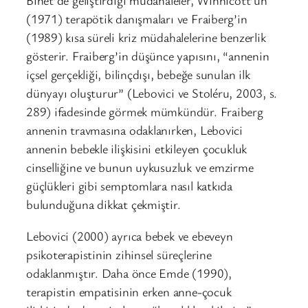
Binet’de geliştirdiği müdahaleler, Winnicott’un
(1971) terapötik danışmaları ve Fraiberg’in
(1989) kısa süreli kriz müdahalelerine benzerlik
gösterir. Fraiberg’in düşünce yapısını, “annenin
içsel gerçekliği, bilinçdışı, bebeğe sunulan ilk
dünyayı oluşturur” (Lebovici ve Stoléru, 2003, s.
289) ifadesinde görmek mümkündür. Fraiberg
annenin travmasına odaklanırken, Lebovici
annenin bebekle ilişkisini etkileyen çocukluk
cinselliğine ve bunun uykusuzluk ve emzirme
güçlükleri gibi semptomlara nasıl katkıda
bulunduğuna dikkat çekmiştir.
Lebovici (2000) ayrıca bebek ve ebeveyn
psikoterapistinin zihinsel süreçlerine
odaklanmıştır. Daha önce Emde (1990),
terapistin empatisinin erken anne-çocuk