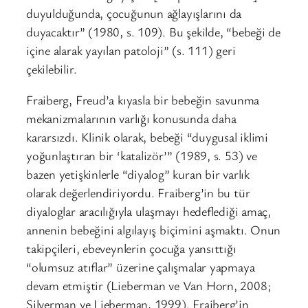
duyulduğunda, çocuğunun ağlayışlarını da
duyacaktır” (1980, s. 109). Bu şekilde, “bebeği de
içine alarak yayılan patoloji” (s. 111) geri
çekilebilir.
Fraiberg, Freud’a kıyasla bir bebeğin savunma
mekanizmalarının varlığı konusunda daha
kararsızdı. Klinik olarak, bebeği “duygusal iklimi
yoğunlaştıran bir ‘katalizör’” (1989, s. 53) ve
bazen yetişkinlerle “diyalog” kuran bir varlık
olarak değerlendiriyordu. Fraiberg’in bu tür
diyaloglar aracılığıyla ulaşmayı hedeflediği amaç,
annenin bebeğini algılayış biçimini aşmaktı. Onun
takipçileri, ebeveynlerin çocuğa yansıttığı
“olumsuz atıflar” üzerine çalışmalar yapmaya
devam etmiştir (Lieberman ve Van Horn, 2008;
Silverman ve Lieberman, 1999). Fraiberg’in