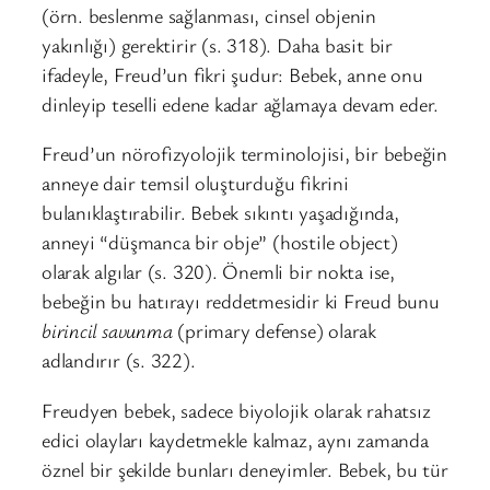
(örn. beslenme sağlanması, cinsel objenin
yakınlığı) gerektirir (s. 318). Daha basit bir
ifadeyle, Freud’un fikri şudur: Bebek, anne onu
dinleyip teselli edene kadar ağlamaya devam eder.
Freud’un nörofizyolojik terminolojisi, bir bebeğin
anneye dair temsil oluşturduğu fikrini
bulanıklaştırabilir. Bebek sıkıntı yaşadığında,
anneyi “düşmanca bir obje” (hostile object)
olarak algılar (s. 320). Önemli bir nokta ise,
bebeğin bu hatırayı reddetmesidir ki Freud bunu
birincil savunma
(primary defense) olarak
adlandırır (s. 322).
Freudyen bebek, sadece biyolojik olarak rahatsız
edici olayları kaydetmekle kalmaz, aynı zamanda
öznel bir şekilde bunları deneyimler. Bebek, bu tür