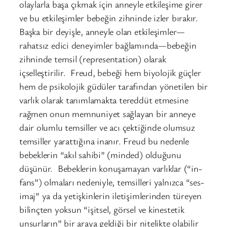
olaylarla başa çıkmak için anneyle etkileşime girer
ve bu etkileşimler bebeğin zihninde izler bırakır.
Başka bir deyişle, anneyle olan etkileşimler—
rahatsız edici deneyimler bağlamında—bebeğin
zihninde temsil (representation) olarak
içselleştirilir. Freud, bebeği hem biyolojik güçler
hem de psikolojik güdüler tarafından yönetilen bir
varlık olarak tanımlamakta tereddüt etmesine
rağmen onun memnuniyet sağlayan bir anneye
dair olumlu temsiller ve acı çektiğinde olumsuz
temsiller yarattığına inanır. Freud bu nedenle
bebeklerin “akıl sahibi” (minded) olduğunu
düşünür. Bebeklerin konuşamayan varlıklar (“in-
fans”) olmaları nedeniyle, temsilleri yalnızca “ses-
imaj” ya da yetişkinlerin iletişimlerinden türeyen
bilinçten yoksun “işitsel, görsel ve kinestetik
unsurların” bir araya geldiği bir nitelikte olabilir