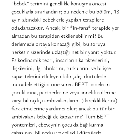
“bebek” terimini genellikle konuşma öncesi
çocuklarla sınırlandırır; bu nedenle bu bölüm, 18
ayın altındaki bebeklerle yapılan terapilere
odaklanacaktır. Ancak, bir *in-fans* terapide yer
almadan bu terapiden etkilenebilir mi? Bu
derlemede ortaya konacağı gibi, bu soruya
herkesin üzerinde uzlaştığı net bir yanıt yoktur.
Psikodinamik teori, insanların karakterlerini,
ilişkilerini, ilgi alanlarını, tutkularını ve bilişsel
kapasitelerini etkileyen bilinçdışı dürtülerle
mücadele ettiğini öne sürer. BEPT annelerin
çocuklarına, partnerlerine veya annelik rollerine
karşı bilinçdışı ambivalanslarını (ikircikliliklerini)
fark etmelerine yardımcı olur; ancak bu tür bir
ambivalans bebeği de kapsar mı? Tüm BEPT
yöntemleri, ebeveynin çocukla bağ kurma
çabasının, bilinçdışı ve çelişkili dürtülerle