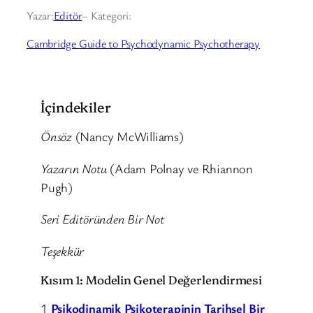
Yazar:
Editör
– Kategori:
Cambridge Guide to Psychodynamic Psychotherapy
İçindekiler
Önsöz
(Nancy McWilliams)
Yazarın Notu
(Adam Polnay ve Rhiannon
Pugh)
Seri Editöründen Bir Not
Teşekkür
Kısım 1: Modelin Genel Değerlendirmesi
1
Psikodinamik Psikoterapinin Tarihsel Bir