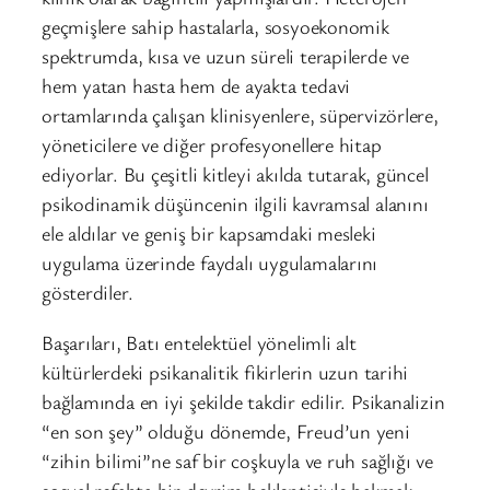
geçmişlere sahip hastalarla, sosyoekonomik
spektrumda, kısa ve uzun süreli terapilerde ve
hem yatan hasta hem de ayakta tedavi
ortamlarında çalışan klinisyenlere, süpervizörlere,
yöneticilere ve diğer profesyonellere hitap
ediyorlar. Bu çeşitli kitleyi akılda tutarak, güncel
psikodinamik düşüncenin ilgili kavramsal alanını
ele aldılar ve geniş bir kapsamdaki mesleki
uygulama üzerinde faydalı uygulamalarını
gösterdiler.
Başarıları, Batı entelektüel yönelimli alt
kültürlerdeki psikanalitik fikirlerin uzun tarihi
bağlamında en iyi şekilde takdir edilir. Psikanalizin
“en son şey” olduğu dönemde, Freud’un yeni
“zihin bilimi”ne saf bir coşkuyla ve ruh sağlığı ve
sosyal refahta bir devrim beklentisiyle bakmak