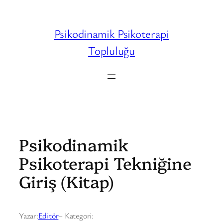
İçeriğe
geç
Psikodinamik Psikoterapi
Topluluğu
Psikodinamik
Psikoterapi Tekniğine
Giriş (Kitap)
Yazar:
Editör
– Kategori: