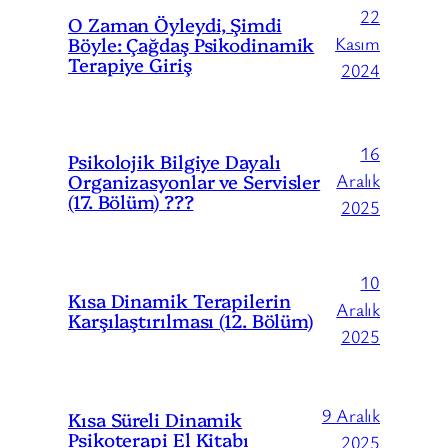
22
O Zaman Öyleydi, Şimdi
Böyle: Çağdaş Psikodinamik
Kasım
Terapiye Giriş
2024
16
Psikolojik Bilgiye Dayalı
Organizasyonlar ve Servisler
Aralık
(17. Bölüm) ???
2025
10
Kısa Dinamik Terapilerin
Aralık
Karşılaştırılması (12. Bölüm)
2025
9 Aralık
Kısa Süreli Dinamik
Psikoterapi El Kitabı
2025