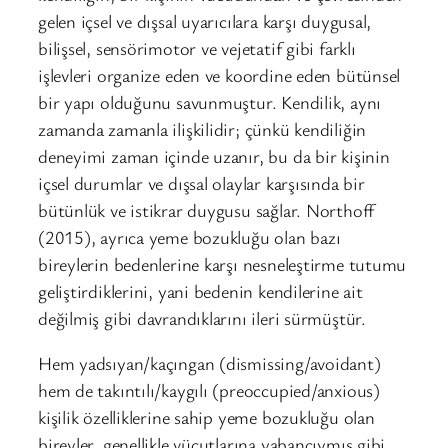
gelen içsel ve dışsal uyarıcılara karşı duygusal,
bilişsel, sensörimotor ve vejetatif gibi farklı
işlevleri organize eden ve koordine eden bütünsel
bir yapı olduğunu savunmuştur. Kendilik, aynı
zamanda zamanla ilişkilidir; çünkü kendiliğin
deneyimi zaman içinde uzanır, bu da bir kişinin
içsel durumlar ve dışsal olaylar karşısında bir
bütünlük ve istikrar duygusu sağlar.
Northoff
(2015), ayrıca yeme bozukluğu olan bazı
bireylerin bedenlerine karşı nesneleştirme tutumu
geliştirdiklerini, yani bedenin kendilerine ait
değilmiş gibi davrandıklarını ileri sürmüştür.
Hem yadsıyan/kaçıngan (dismissing/avoidant)
hem de takıntılı/kaygılı (preoccupied/anxious)
kişilik özelliklerine sahip yeme bozukluğu olan
bireyler, genellikle vücutlarına yabancıymış gibi