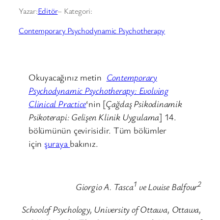
Yazar:
Editör
– Kategori:
Contemporary Psychodynamic Psychotherapy
Okuyacağınız metin
Contemporary
Psychodynamic Psychotherapy: Evolving
Clinical Practice
‘nin [
Çağdaş Psikodinamik
Psikoterapi: Gelişen Klinik Uygulama
] 14.
bölümünün çevirisidir. Tüm bölümler
için
şuraya
bakınız.
1
2
Giorgio A. Tasca
ve Louise Balfour
Schoolof Psychology, University of Ottawa, Ottawa,