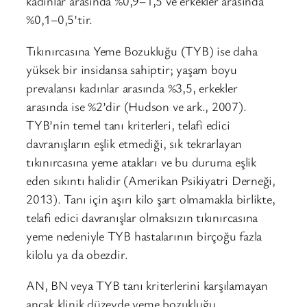
kadınlar arasında %0,9–1,5 ve erkekler arasında
%0,1–0,5’tir.
Tıkınırcasına Yeme Bozukluğu (TYB) ise daha
yüksek bir insidansa sahiptir; yaşam boyu
prevalansı kadınlar arasında %3,5, erkekler
arasında ise %2’dir (Hudson ve ark., 2007).
TYB’nin temel tanı kriterleri, telafi edici
davranışların eşlik etmediği, sık tekrarlayan
tıkınırcasına yeme atakları ve bu duruma eşlik
eden sıkıntı halidir (Amerikan Psikiyatri Derneği,
2013). Tanı için aşırı kilo şart olmamakla birlikte,
telafi edici davranışlar olmaksızın tıkınırcasına
yeme nedeniyle TYB hastalarının birçoğu fazla
kilolu ya da obezdir.
AN, BN veya TYB tanı kriterlerini karşılamayan
ancak klinik düzeyde yeme bozukluğu